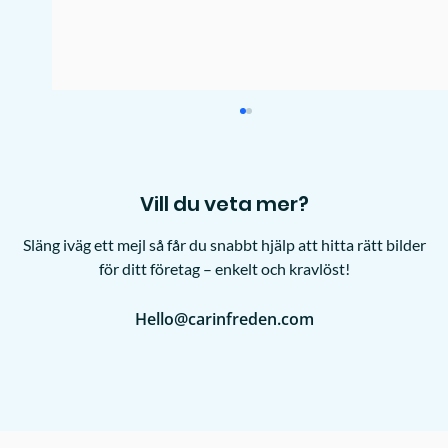
Vill du veta mer?
Släng iväg ett mejl så får du snabbt hjälp att hitta rätt bilder
för ditt företag – enkelt och kravlöst!
Hello@carinfreden.com
Så anlitar du en fotograf – och
undviker de vanligaste misstagen