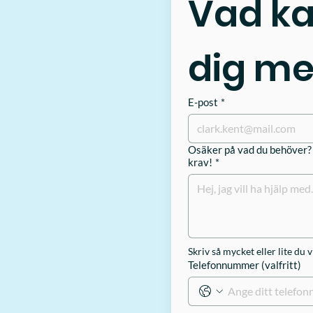
Vad ka
dig m
E-post
*
Osäker på vad du behöver? S
krav!
*
Skriv så mycket eller lite du v
Telefonnummer (valfritt)