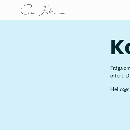
K
Fråga om
offert. 
Hello@c